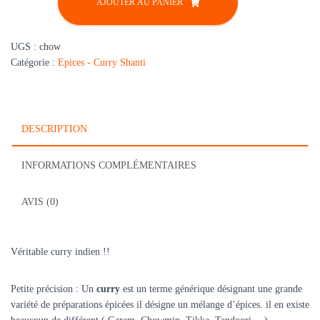
AJOUTER AU PANIER
Chowmin
Shanti
UGS :
chow
Catégorie :
Epices - Curry Shanti
DESCRIPTION
INFORMATIONS COMPLÉMENTAIRES
AVIS (0)
Véritable curry indien !!
Petite précision :
Un
curry
est un terme générique désignant une grande
variété de préparations épicées il
désigne un mélange d’épices. il en existe