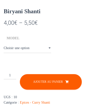
Biryani Shanti
4,00
€
–
5,50
€
MODEL
quantité
de
AJOUTER AU PANIER
Biryani
Shanti
UGS :
10
Catégorie :
Epices - Curry Shanti