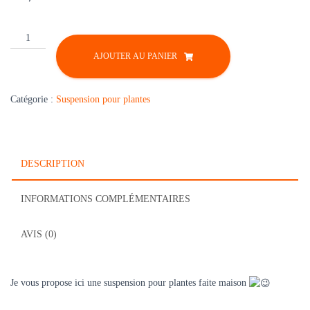
quantité
de
AJOUTER AU PANIER
Suspension
pour
plantes
Catégorie :
Suspension pour plantes
en
coton
DESCRIPTION
INFORMATIONS COMPLÉMENTAIRES
AVIS (0)
Je vous propose ici une suspension pour plantes faite maison