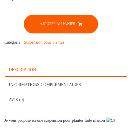
quantité
de
AJOUTER AU PANIER
Suspension
pour
plantes
Catégorie :
Suspension pour plantes
en
coton
DESCRIPTION
INFORMATIONS COMPLÉMENTAIRES
AVIS (0)
Je vous propose ici une suspension pour plantes faite maison