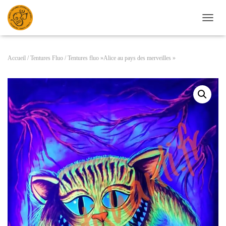
D
É
P
L
Accueil
/
Tentures Fluo
/ Tentures fluo »Alice au pays des merveilles »
I
E
R
L
A
N
A
V
I
G
A
T
I
O
N