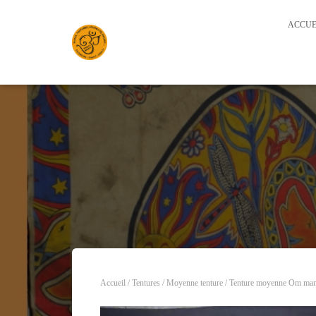
ACCUE
Accueil
/
Tentures
/
Moyenne tenture
/ Tenture moyenne Om mand