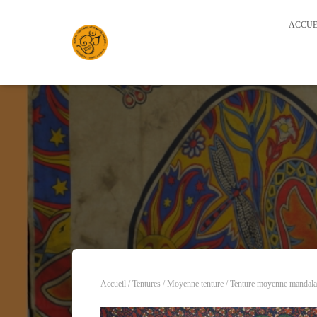
ACCUE
Accueil
/
Tentures
/
Moyenne tenture
/ Tenture moyenne mandala