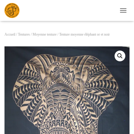
D
É
P
L
Accueil
/
Tentures
/
Moyenne tenture
/ Tenture moyenne éléphant or et noir
I
E
R
L
A
N
A
V
I
G
A
T
I
O
N