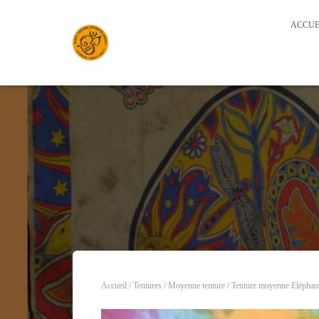
ACCUE
Accueil
/
Tentures
/
Moyenne tenture
/ Tenture moyenne Eléphant