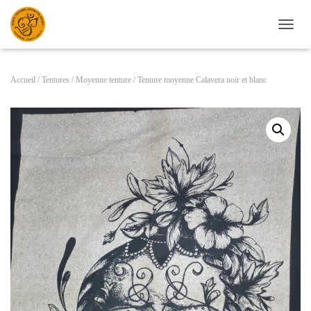
D
É
P
L
Accueil
/
Tentures
/
Moyenne tenture
/ Tenture moyenne Calavera noir et blanc
I
E
R
L
A
N
A
V
I
G
A
T
I
O
N