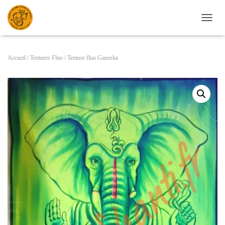
D
É
P
L
Accueil
/
Tentures Fluo
/ Tenture fluo Ganesha
I
E
R
L
A
N
A
V
I
G
A
T
I
O
N