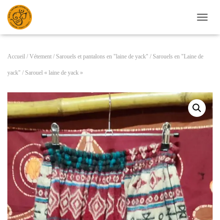
D
É
P
L
Accueil
/
Vétement
/
Sarouels et pantalons en "laine de yack"
/
Sarouels en "Laine de
I
E
yack"
/ Sarouel « laine de yack »
R
L
A
N
A
V
I
G
A
T
I
O
N