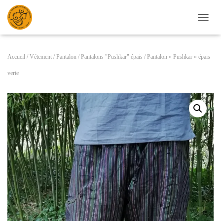
D
É
P
L
Accueil
/
Vétement
/
Pantalon
/
Pantalons "Pushkar" épais
/ Pantalon « Pushkar » épais
I
E
verte
R
L
A
N
A
V
I
G
A
T
I
O
N