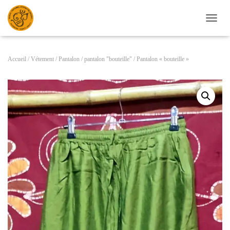
D
É
P
L
Accueil
/
Vétement
/
Pantalon
/
pantalon "bouteille"
/ Pantalon « bouteille »
I
E
R
L
A
N
A
V
I
G
A
T
I
O
N