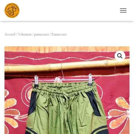
D
É
P
L
Accueil
/
Vétement
/
pantacourt
/ Pantacourt
I
E
R
L
A
N
A
V
I
G
A
T
I
O
N