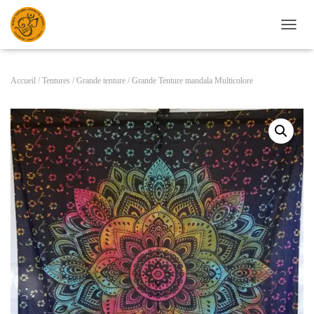
D
É
P
L
Accueil
/
Tentures
/
Grande tenture
/ Grande Tenture mandala Multicolore
I
E
R
L
A
N
A
V
I
G
A
T
I
O
N