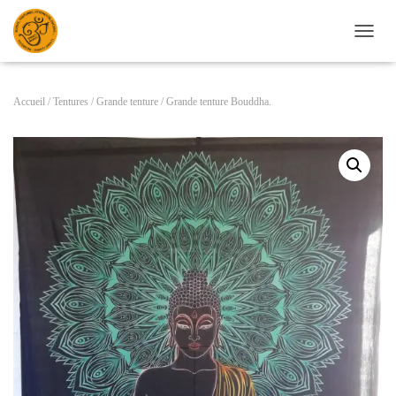
D
É
P
L
Accueil
/
Tentures
/
Grande tenture
/ Grande tenture Bouddha.
I
E
R
L
A
N
A
V
I
G
A
T
I
O
N