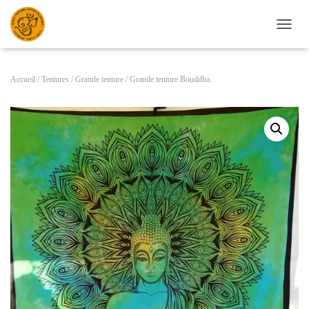
D
É
P
L
Accueil
/
Tentures
/
Grande tenture
/ Grande tenture Bouddha.
I
E
R
L
A
N
A
V
I
G
A
T
I
O
N