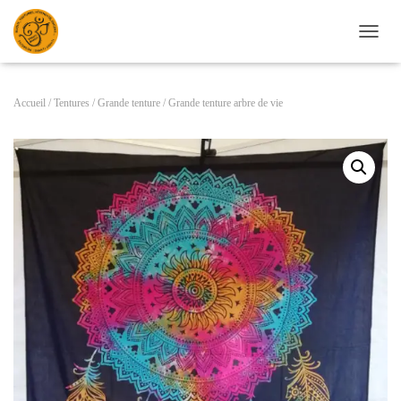
D
É
P
L
Accueil
/
Tentures
/
Grande tenture
/ Grande tenture arbre de vie
I
E
R
L
A
N
A
V
I
G
A
T
I
O
N