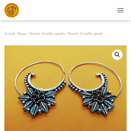
D
É
P
L
Accueil
/
Bijoux
/
Boucles d'oreilles spirales
/ Boucles d’oreilles spirale
I
E
R
L
A
N
A
V
I
G
A
T
I
O
N