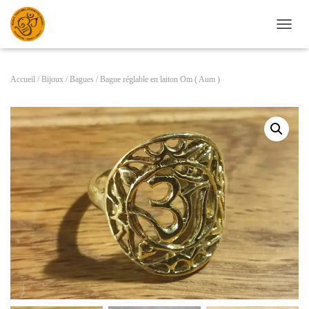
D
É
P
L
Accueil
/
Bijoux
/
Bagues
/ Bague réglable en laiton Om ( Aum )
I
E
R
L
A
N
A
V
I
G
A
T
I
O
N