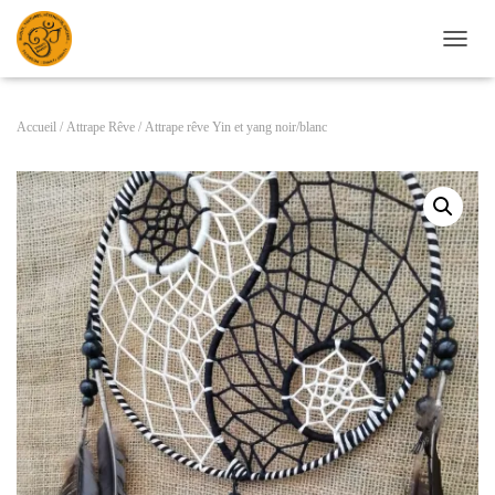
D
É
P
L
Accueil
/
Attrape Rêve
/ Attrape rêve Yin et yang noir/blanc
I
E
R
L
A
N
A
V
I
G
A
T
I
O
N