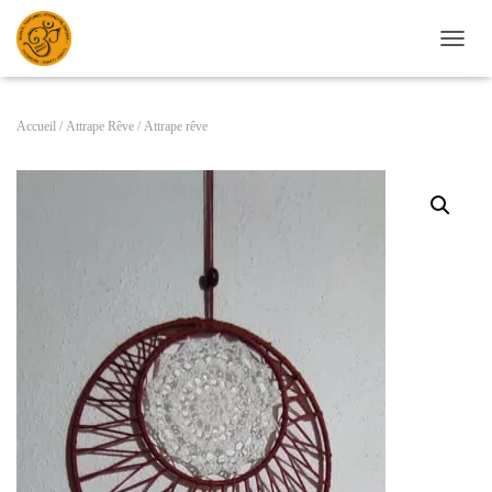
D
É
P
L
Accueil
/
Attrape Rêve
/ Attrape rêve
I
E
R
L
A
N
A
V
I
G
A
T
I
O
N