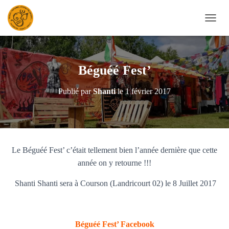
D
É
P
L
I
Béguéé Fest’
E
R
Publié par
Shanti
le
1 février 2017
L
A
N
A
V
I
Le Béguéé Fest’ c’était tellement bien l’année dernière que cette
G
A
année on y retourne !!!
T
I
Shanti Shanti sera à Courson (Landricourt 02) le 8 Juillet 2017
O
N
Béguéé Fest’ Facebook