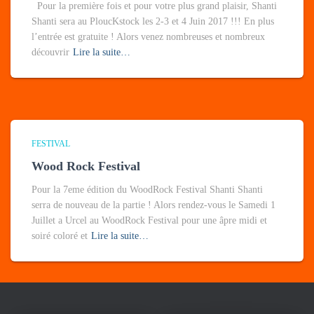
Pour la première fois et pour votre plus grand plaisir, Shanti
Shanti sera au PloucKstock les 2-3 et 4 Juin 2017 !!! En plus
l’entrée est gratuite ! Alors venez nombreuses et nombreux
découvrir
Lire la suite…
FESTIVAL
Wood Rock Festival
Pour la 7eme édition du WoodRock Festival Shanti Shanti
serra de nouveau de la partie ! Alors rendez-vous le Samedi 1
Juillet a Urcel au WoodRock Festival pour une âpre midi et
soiré coloré et
Lire la suite…